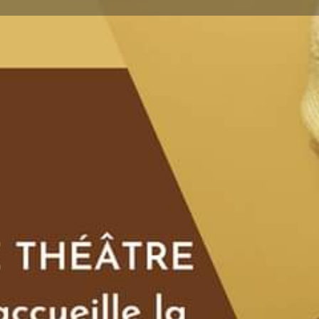
Détails
Avis
0
ser un avis
Ajouter aux favoris
Partager
S
Prochaines dates
Cécile Djunga à Ouagadougou.
28 avril 2023 20:0
Terminé
29 avril 2023 20:0