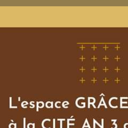
Lais
Description
Premières dates pour ce projet de la comédienne 
Type d'événement
Spectacle vivant