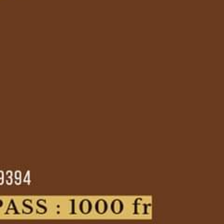
e
ouy