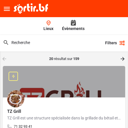
Lieux
Évènements
Filters
20
résultat sur
159
TZ Grill
TZ Grill est une structure spécialisée dans la grillade du bétail et volailles local-es.
71 32 93 41