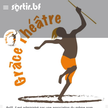
Espace Grâce Théâtre
Détails
Évènements
24
Y aller
Ajouter aux favoris
Partager
Description
Un théâtre logé à l'intérieur du bar Le Festival situé à la cité
AnIII. il est administré par une association du même nom