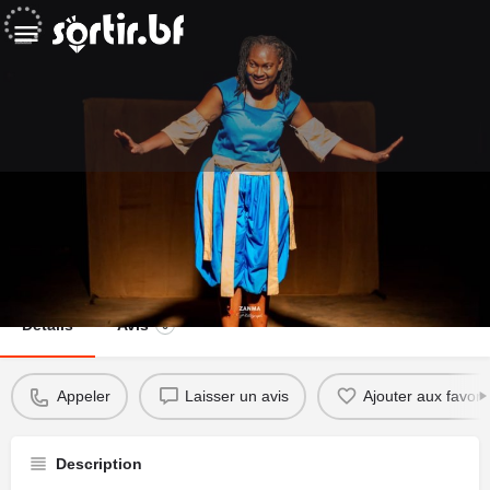
J'ai une idée
Appeler
Détails
Avis
0
Appeler
Laisser un avis
Ajouter aux favori
Description