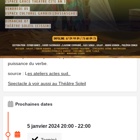
des hyènes que pour être livrée à la méchanceté des
hommes. Au lendemain de sa mort, son fils Malaka raconte sa
vie. Peu à peu, ses mots transforment une existence de
larmes en destinée légendaire, et la marginalité en signe
d’élection.
De cette tragédie hors du temps et des lieux, Laurent Gaudé a
d’abord fait une pièce de théâtre avant d’écrire cette épopée
contemporaine captivante, qui est aussi une célébration de la
puissance du verbe.
source : L
es ateliers actes sud.
Spectacle à voir aussi au Théâtre Soleil
Prochaines dates
5 janvier 2024 20:00 - 22:00
Terminé