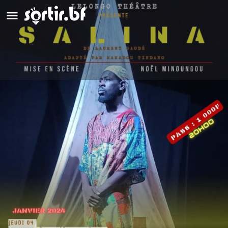
Salina
Détails
Avis
0
Laisser un avis
Ajouter aux favoris
Partag
Description
Trois fois exilée, Salina incarne le rejet de l’étrangère comme
l’humiliation faite aux femmes trop libres. « Enfant-malheur »
abandonnée par les siens dès sa naissance, elle n’est sauvée