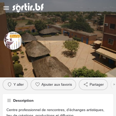
Espace Culturel Gambidi
Détails
Évènements
17
Y aller
Ajouter aux favoris
Partager
Description
Centre professionnel de rencontres, d'échanges artistiques,
lieu de créations, productions et diffusion.