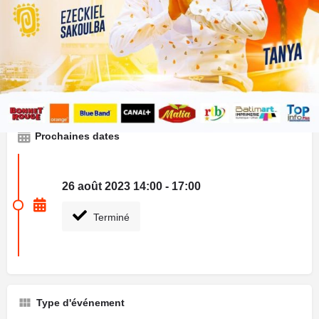
expérience inoubliable au CENASA, où les sons et les lumières
du Fitini Show vous feront vibrer, danser et célébrer avec les
enfants en liesse.
C'est un événement à ne manquer sous aucun prétexte ! En
vedette, les talents exceptionnels de Tanya et Ezeckiel
Sackoulba en tant qu'artistes invités.
Prochaines dates
26 août 2023 14:00 - 17:00
Terminé
Type d'événement