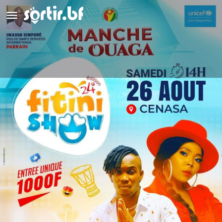
Fitini Show : Manche de
Ouagadougou
Détails
Avis
0
Laisser un avis
Ajouter aux favoris
Partag
Description
Fitini Show à Ouagadougou ! Le Samedi 26 Août 2023, une