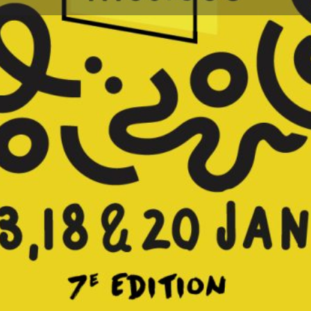
Détails
Avis
0
ser un avis
Ajouter aux favoris
Partager
S
Prochaines dates
éponse aux défis rencontrés
ire qui ébranle le pays des
11 janvier 2024 10
novatrice portée par le
s attaques terroristes,
Terminé
geuse face à la baisse de
s que les bars live, où se
aréfaction des espaces de
c des lieux alternatifs, dont
our célébrer le vivre-ensemble à
13 janvier 2024 20