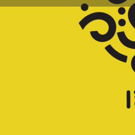
Lais
Description
Le Festival Salon Musique a été lancé en 2018 en r
par le secteur culturel à la suite de la crise sécurita
Hommes Intègres depuis 2015. Il incarne une vision 
chanteur et musicien Patrick Kabré. Au lendemain de
l'événement se présente comme une initiative coura
fréquentation des lieux de rencontres et de fêtes, tel
rassembler ou se rencontrer était devenu rare. La r
partage culturel a motivé la création d’un festival ave
l'objectif essentiel est de restaurer le tissu social p