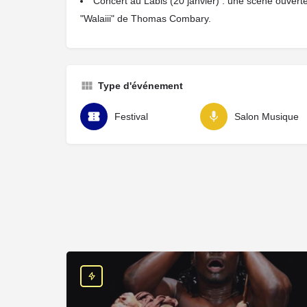
Concert au Labis (20 janvier) : une scène ouverte
"Walaiii" de Thomas Combary.
Type d'événement
Festival
Salon Musique