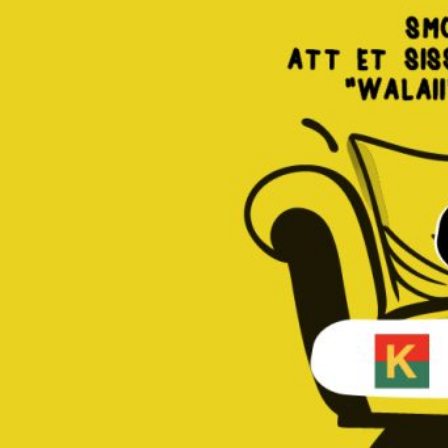
travers la musique et les arts.
Le principe du festival Salon Musique est simple : all
directement chez lui, que ce soit dans un salon, un 
populaire. Musiciens, chanteurs, conteurs et danseurs
pour partager les arts et la musique acoustique, brav
insinuée.
Au fil des éditions, l'événement a contribué à chang
et les événements culturels, participant ainsi à l'évei
message est clair : "Sortez ou restez chez vous, mai
C'est dans cet esprit que le comité d'organisation d
partenariat avec Diacfa et Labis, organise la 7ème é
thème “ça va aller !”. Le festival, au-delà de la mu
une conférence sur les industries créatives et du thé
Programme des événements :
Conférence sur les industries créatives (11 janvie
Concert d'ouverture à l'Hôtel Ricardo (13 janvier
Concert au Restaurant l'Atelier (18 janvier) : con