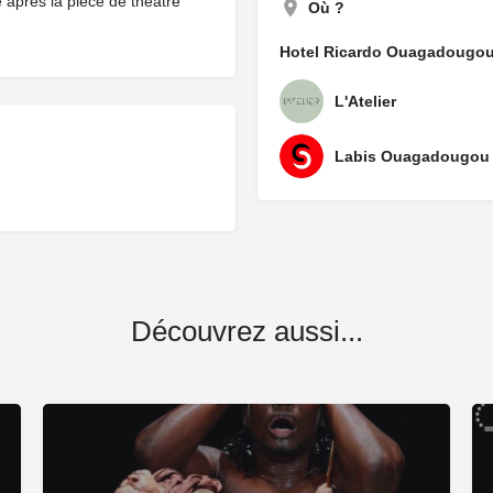
 après la pièce de théâtre
Où ?
Hotel Ricardo Ouagadougo
L'Atelier
Labis Ouagadougou
Découvrez aussi...