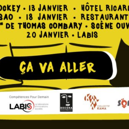
Terminé
er à la rencontre du public
jardin, un quartier huppé ou
 se joignent à cette initiative
ant ainsi la peur qui s'est
18 janvier 2024 20
er la dynamique entre le public
Terminé
l de la résilience citoyenne. Le
s ne cessez pas de vivre".
u Festival Salon Musique, en
dition en janvier 2024 sous le
20 janvier 2024 20
sique, proposera cette année
âtre en plus.
Terminé
r)
) : concert de Smockey
cert de ATT et Sissao