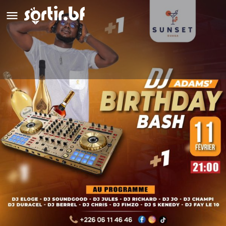
DJ ADAMS : Birthday Bash
Détails
Avis
0
Laisser un avis
Ajouter aux favoris
Partag
Type d'événement
Soirée Djing