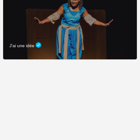
J'ai une idée
Fièrement propulsé par
CDC Connexion
&
Adage