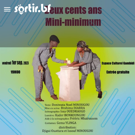
Deux cent ans Mini-minimum
Détails
Avis
0
Laisser un avis
Ajouter aux favoris
Partag
Description
Piece de théâtre