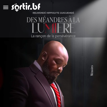
Dédicace : Des Méandres à la
Lumière
Détails
Avis
0
Laisser un avis
Ajouter aux favoris
Partag
Description
Hypolitte GUIGUEMDE alias Hygui Lion se relate dans ses