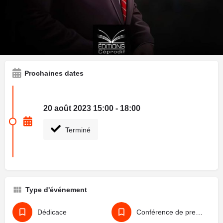
mémoires autobiographiques "Des Méandres à la Lumière".
Edité par Ceprodif, l'auteur convie le public le 20 Août 2023 à
15h, pour la traditionnelle dédicace qui aura lieu au CENASA
Ne manquez pas cet événement exceptionnel.
Prochaines dates
20 août 2023 15:00 - 18:00
Terminé
Type d'événement
Dédicace
Conférence de presse