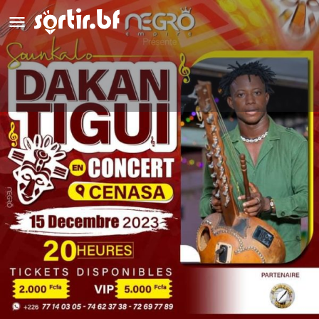
Dakan Tigui
Détails
Avis
0
Laisser un avis
Ajouter aux favoris
Partag
Description
Il se nomme Sounkalo DAKANTIGUI DEMBELE, artiste griot
de 22 ans, originaire de Djibasso. DAKANTIGUI perpétue la
tradition musicale du Burkina Faso. Initié dès son enfance par