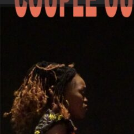
Appeler
Description
La compagnie Lin'Lain présente le spectacle "couple
spectacle de Dario FO et Franca RAME.
Type d'événement
Spectacle vivant