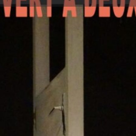
Détails
Avis
0
Laisser un avis
Ajouter aux favoris
Partager
Prochaines dates
 ouvert à deux battants". Un
24 mai 2023 20:00
Terminé