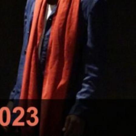
e
ouy