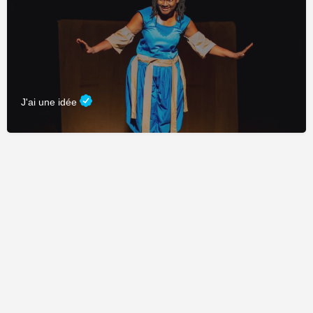
J'ai une idée
Fièrement propulsé par
CDC Connexion
&
Adage