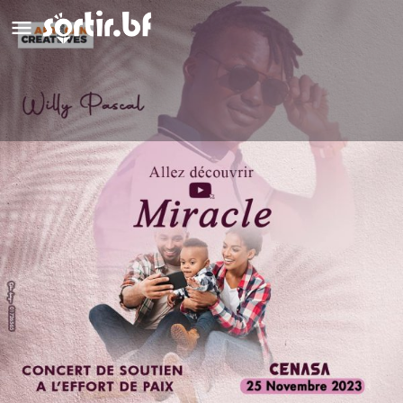
Concert de soutien à l'effort de paix
Détails
Avis
0
Laisser un avis
Ajouter aux favoris
Partag
Type d'événement
Concert