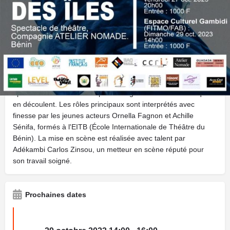
L'histoire se déroule dans l'atelier d'un peintre nantais qui est
absorbé par son travail et par l'effet stimulant du café.
Soudain, une femme originaire d'Haïti, surnommée "Celle des
îles", entre dans sa vie. Elle est décrite comme belle, élégante
et charismatique, captivant immédiatement le peintre. Malgré
son insistance feinte à partir, le peintre l'invite à prendre un
café. Ce qui commence comme un jeu de séduction prend un
tournant inattendu et sombre. La pièce explore l'amour
éphémère entre ces deux personnages et les tourments qui
en découlent. Les rôles principaux sont interprétés avec
finesse par les jeunes acteurs Ornella Fagnon et Achille
Sénifa, formés à l'EITB (École Internationale de Théâtre du
Bénin). La mise en scène est réalisée avec talent par
Adékambi Carlos Zinsou, un metteur en scène réputé pour
son travail soigné.
Prochaines dates