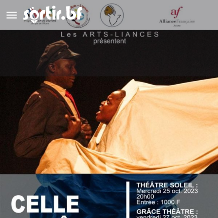
Celle des îles
Détails
Avis
0
Laisser un avis
Ajouter aux favoris
Partag
Description
une œuvre de Koulsy Lamko mise en scène par Adékambi
Carlos Zinsou.