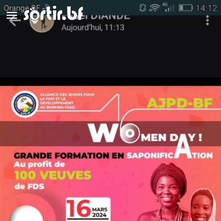
Women day
Appeler
Détails
Avis
0
Appeler
Laisser un avis
Ajouter aux favori
Description