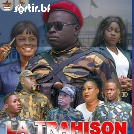
Trahison du peuple
Détails
Avis
0
Laisser un avis
Ajouter aux favoris
Partag
Type d'événement
Séance de cinéma