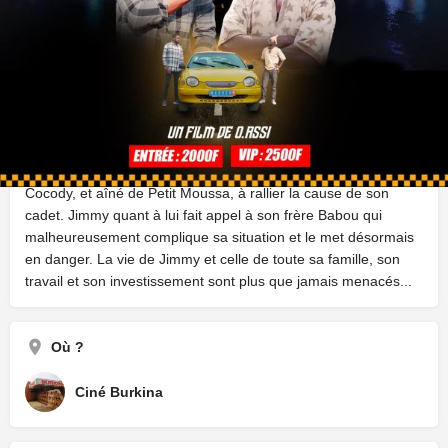
enfants, il décide d’investir dans le domaine du transport et
achète un véhicule de seconde main, pour en faire un taxi
communal (Warren) à Abidjan... Puis, il engage Petit Moussa
comme chauffeur pour démarrer son activité, dans le chic
quartier de Cocody. Mais, assez tôt, Jimmy constate le
manque d’intégrité de son employé et le remercie sans
préavis. Cette déconvenue pousse Zao, chef de fil du syndicat
le plus dangereux des transporteurs de la commune de
Cocody, et aîné de Petit Moussa, à rallier la cause de son
cadet. Jimmy quant à lui fait appel à son frère Babou qui
malheureusement complique sa situation et le met désormais
en danger. La vie de Jimmy et celle de toute sa famille, son
travail et son investissement sont plus que jamais menacés...
Où ?
Ciné Burkina