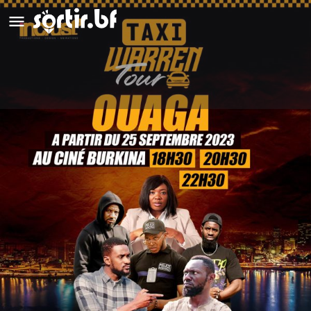
Taxi Warren
Détails
Avis
0
Laisser un avis
Ajouter aux favoris
Partag
Description
Jimmy Zan Bi, Chef de service informatique d’une entreprise
de la place, reçoit un prêt scolaire d’un montant de cinq
millions de FCFA. Au lieu d’investir dans la scolarisation de ses