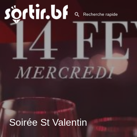
Soirée St Valentin