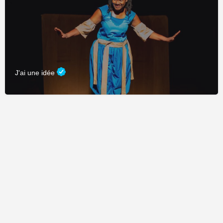
J'ai une idée
Fièrement propulsé par
CDC Connexion
&
Adage