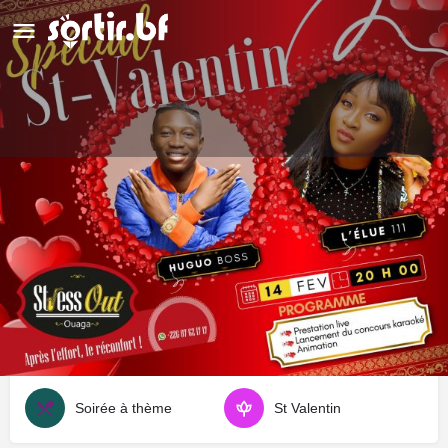
Soirée spéciale St Valentin
Détails
Avis
0
Laisser un avis
Ajouter aux favoris
Partag
Type d'événement
Soirée à thème
St Valentin