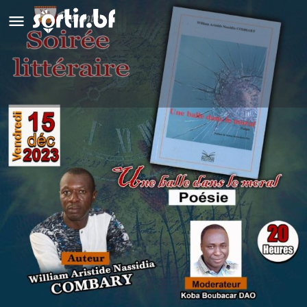
Soirée littéraire avec William Aristide
Nassida Combary
Détails
Avis
0
Laisser un avis
Ajouter aux favoris
Partag
Description
Le livre à l'honneur est "Une balle dans la morale", une œuvre