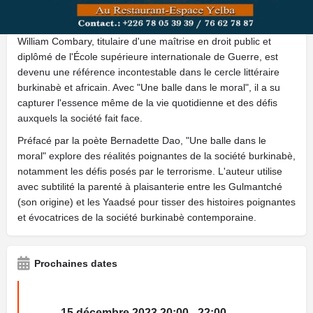
poétique signée par l'un des écrivains les plus prolifiques et
célèbres du Burkina.
William Combary, titulaire d'une maîtrise en droit public et
diplômé de l'École supérieure internationale de Guerre, est
devenu une référence incontestable dans le cercle littéraire
burkinabè et africain. Avec "Une balle dans le moral", il a su
capturer l'essence même de la vie quotidienne et des défis
auxquels la société fait face.
Préfacé par la poète Bernadette Dao, "Une balle dans le
moral" explore des réalités poignantes de la société burkinabè,
notamment les défis posés par le terrorisme. L'auteur utilise
avec subtilité la parenté à plaisanterie entre les Gulmantché
(son origine) et les Yaadsé pour tisser des histoires poignantes
et évocatrices de la société burkinabè contemporaine.
Prochaines dates
15 décembre 2023 20:00 - 22:00