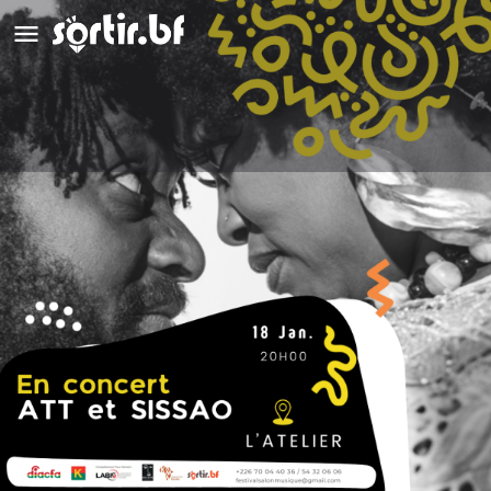
Sissao et ATT
Appeler
Détails
Avis
0
Appeler
Laisser un avis
Ajouter aux favori
Description