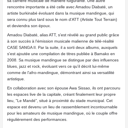
sa carrière musicale de manière fulgurante. Une autre
rencontre importante a été celle avec Amadou Diabaté, un
artiste burkinabé évoluant dans la musique mandingue, qui
sera connu plus tard sous le nom d'ATT (Artiste Tout Terrain)
et deviendra son époux.
Amadou Diabaté, alias ATT, s'est révélé au grand public grâce
à son succès à l'émission musicale malienne de télé-réalité
CASE SANGA II. Par la suite, il a sorti deux albums, auxquels
s'est ajoutée une compilation de titres publiée à Bamako en
2008. Sa musique mandingue se distingue par des influences
blues, jazz et rock, évoluant vers ce qu'il décrit lui-même
comme de l'afro-mandingue, démontrant ainsi sa versatilité
artistique.
En collaboration avec son épouse Awa Sissao, ils ont parcouru
les espaces live de la capitale, créant finalement leur propre
lieu, "Le Mandé", situé à proximité du stade municipal. Cet
espace est devenu un lieu de rassemblement incontournable
pour les amateurs de musique mandingue, où le couple offre
régulièrement des performances.