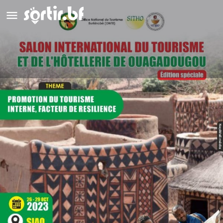
Salon International du Tourisme et
de l’Hôtellerie de Ouagadougou
(SITHO)
Détails
Avis
0
Laisser un avis
Ajouter aux favoris
Partag
Description