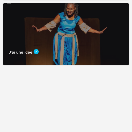
J'ai une idée
Fièrement propulsé par
CDC Connexion
&
Adage