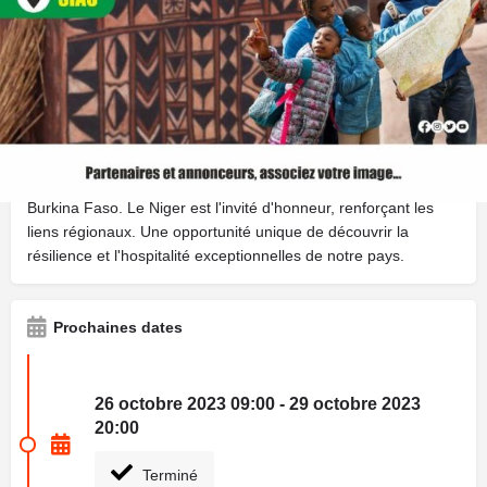
Le Salon International du Tourisme et de l’Hôtellerie de
Ouagadougou (SITHO) et la Vitrine internationale du Tourisme
de l’Hôtellerie et de la Restauration de Ouagadougou
(VITHRO) sont ouverts du 26 au 29 octobre 2023 au Salon
International de l’Artisanat de Ouagadougou Burkina (SIAO)
avec le thème central : « Promotion du tourisme interne,
facteur de résilience ». Cette édition spéciale vise à briser les
préjugés et à célébrer la richesse culturelle et naturelle du
Burkina Faso. Le Niger est l'invité d'honneur, renforçant les
liens régionaux. Une opportunité unique de découvrir la
résilience et l'hospitalité exceptionnelles de notre pays.
Prochaines dates
26 octobre 2023 09:00 - 29 octobre 2023
20:00
Terminé