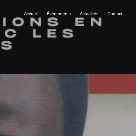
Accueil
Événements
Actualités
Contact