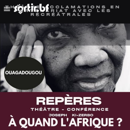
Repères : A quand l'Afrique ?
Détails
Avis
0
Laisser un avis
Ajouter aux favoris
Partag
Description
Repère : A quand l'Afrique, un texte de Joseph Ky Zerbo, mis
en scène par Aristide Tarnagada