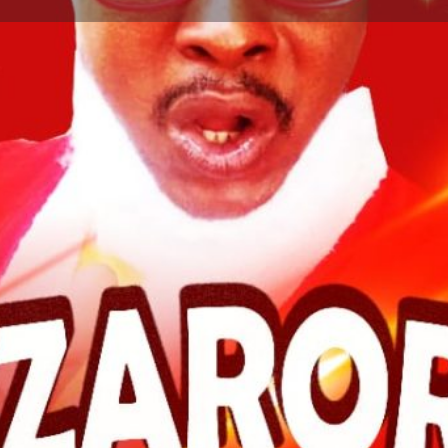
Détails
Avis
0
ser un avis
Ajouter aux favoris
Partager
S
Prochaines dates
2 décembre 2023 
Terminé