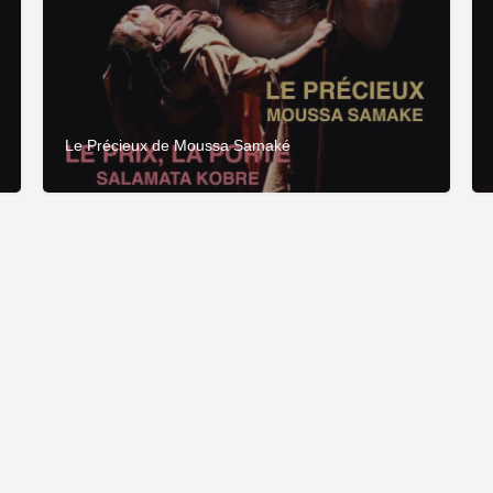
Le Précieux de Moussa Samaké
Fièrement propulsé par
CDC Connexion
&
Adage