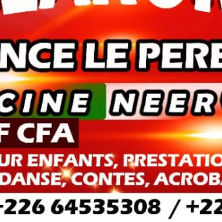
Où ?
Ciné Neerwaya
Prix
1000
Découvrez aussi...