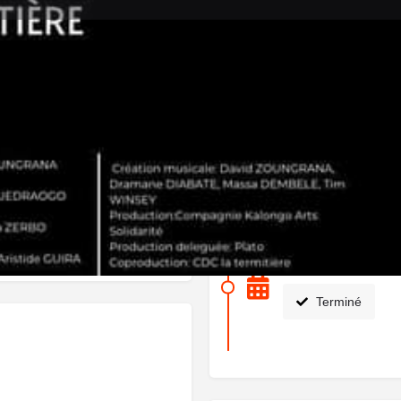
Détails
Avis
0
ser un avis
Ajouter aux favoris
Partager
S
Prochaines dates
e danseur et interprète Marius
14 avril 2023 19:0
Terminé