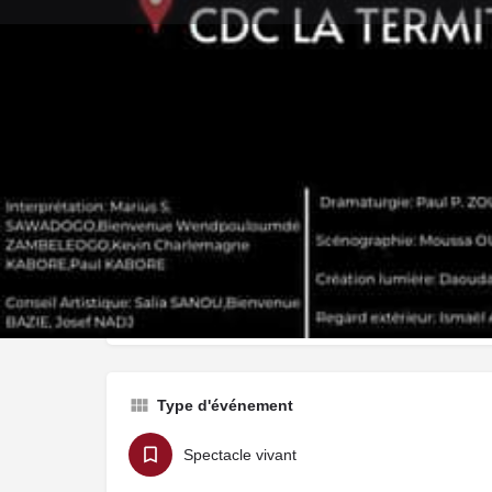
Lais
Description
"Où est le but?" est une pièce de danse conçu par l
Sawadogo.
Type d'événement
Spectacle vivant