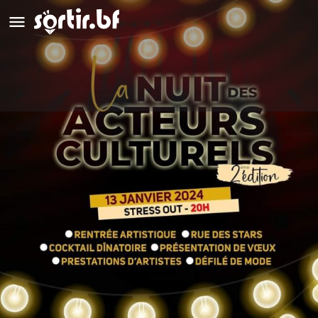
La Nuit des Acteurs Culturels
Détails
Avis
0
Laisser un avis
Ajouter aux favoris
Partag
Description
Après le triomphe de sa première édition en janvier 2023, La
Nuit des Acteurs du Showbiz évolue et devient La Nuit des
Acteurs Culturels. Prévue pour le 13 janvier 2024, cette