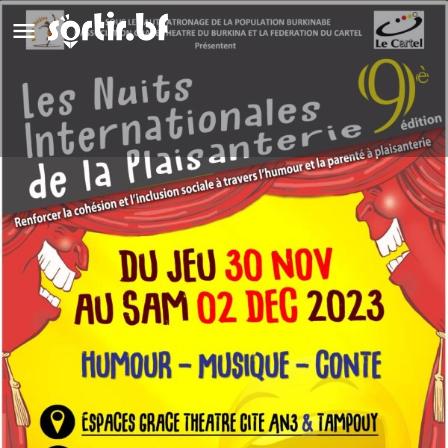
Les Nuits Internationales de la
Plaisanterie
Détails
Avis
0
Laisser un avis
Ajouter aux favoris
Partag
Type d'événement
Spectacle d'humour