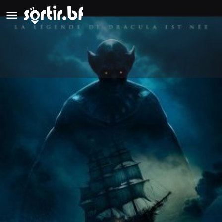
LE DERNIER VOYAGE DU
DEMETER
Epouvante-Horeur
Détails
Avis
0
Laisser un avis
Ajouter aux favoris
Partag
Description