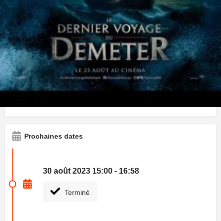
Un chapitre glaçant du classique de la littérature fantastique
Dracula de Bram Stoker, LE DERNIER VOYAGE DU
DEMETER relate le destin tragique d’un navire marchand, le
Demeter, affrété pour transporter une cargaison privée,
composée de 50 caisses en bois, des Carpates à Londres.
Accablé par d’étranges événements, l’équipage du Demeter
tente de repousser une présence impitoyable qui les assaille
chaque nuit. Quand le navire atteint enfin la côte anglaise, ce
n’est plus qu’une épave délabrée et calcinée, sans un seul
survivant à bord.
Prochaines dates
30 août 2023 15:00 - 16:58
Terminé