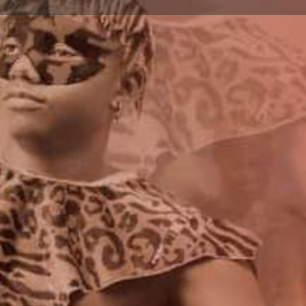
Détails
Avis
0
ser un avis
Ajouter aux favoris
Partager
S
Prochaines dates
15 août 2023 20:0
Terminé