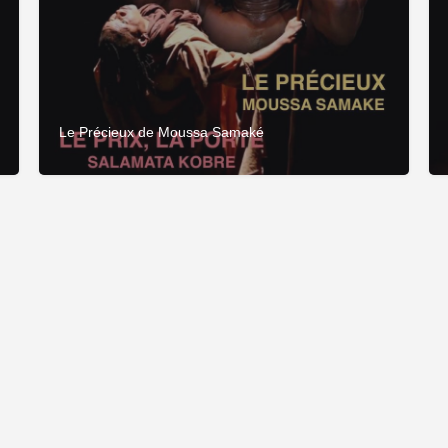
Le Précieux de Moussa Samaké
Fièrement propulsé par
CDC Connexion
&
Adage