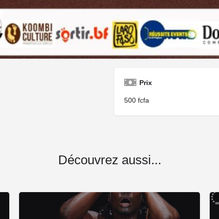
Où ?
Musée National du B
Prix
500
Découvrez aussi...