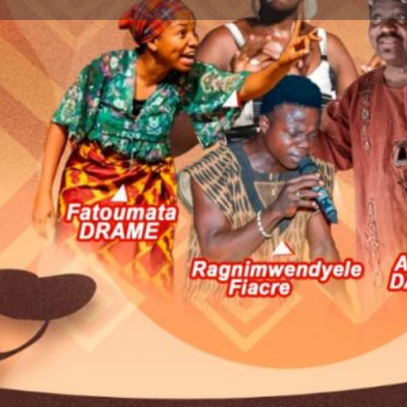
Détails
Avis
0
ser un avis
Ajouter aux favoris
Partager
S
Prochaines dates
e la Culture des Arts et du
GO
.
29 mars 2024 19:0
onal du BURKINA FASO,
ontes
.
Terminé