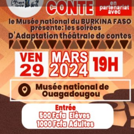
Lais
Description
Sous le patronage du Ministre de la Communication d
Tourisme
M.Rimtalba Jean Emmanuel
OUEDRAO
L'Afrique conte en partenariat avec le musée nati
présente:
Les soirées d'adaptation théâtrale de
c
Type d'événement