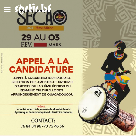
La Semaine Culturelle de
Arrondissements de Ouagadougou
(SECAO)
Détails
Avis
0
Laisser un avis
Ajouter aux favoris
Partag
Type d'événement