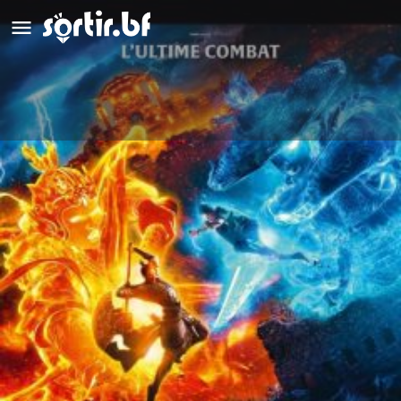
LA GUERRE DES DIEUX - NEW
GODS: YANG JIAN
Animation
Détails
Avis
0
Laisser un avis
Ajouter aux favoris
Partag
Description