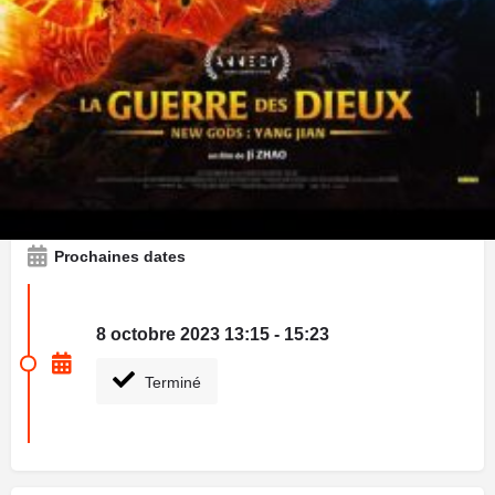
Autrefois considéré comme un dieu puissant, Yang Jian a été
réduit à la condition d’un tueur à gages déchu. Sa vie bascule
le jour où une femme énigmatique lui propose une mission qui
le force à reprendre du service. Il doit à nouveau faire face à
son passé pour combattre ses anciens démons. La lutte entre
Yang Jian et les créatures mystiques sera sans merci, au
risque de perturber l’équilibre de leurs mondes. Une course
contre la montre pour sauver le destin de leurs univers.
Prochaines dates
8 octobre 2023 13:15 - 15:23
Terminé