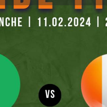
Détails
Avis
0
ser un avis
Ajouter aux favoris
Partager
S
Prochaines dates
11 février 2024 20
Terminé