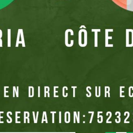
Où ?
Koffi Gombo
En images