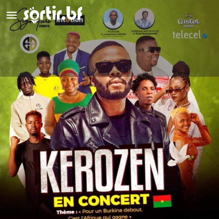
KEROZEN
Détails
Avis
0
Laisser un avis
Ajouter aux favoris
Partag
Type d'événement
Concert