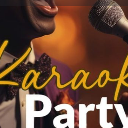
Détails
Avis
0
ser un avis
Ajouter aux favoris
Partager
S
Où ?
Célestorium
En images