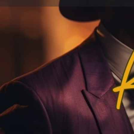
Lais
Type d'événement
Soirée Karaoké