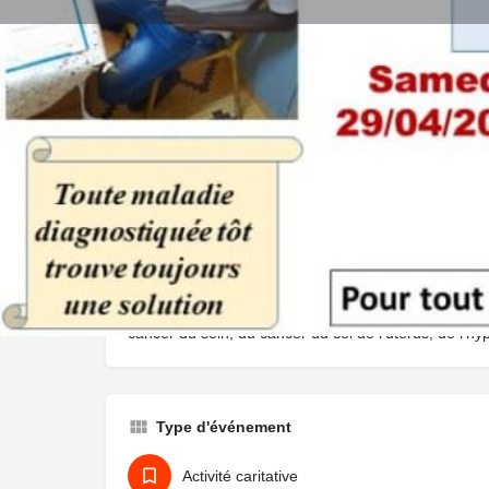
Appeler
Description
Sous le parrainage du Dr Assebouya , Le centre médi
Camille de Dassasgho (Ouagadougou) organise une
cancer du sein, du cancer du col de l'utérus, de l'hy
Type d'événement
Activité caritative