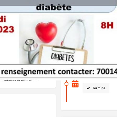
Détails
Avis
0
Laisser un avis
Ajouter aux favoris
Partager
Prochaines dates
cal sœurs filles de Saint
 journée de dépistage du
29 avril 2023 08:0
pertension et du diabète.
Terminé