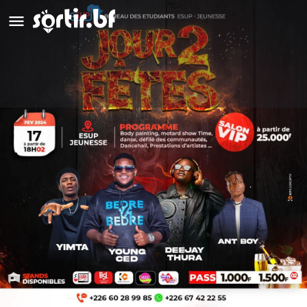
Jour 2 fêtes
Appeler
Détails
Avis
0
Appeler
Laisser un avis
Ajouter aux favori
Description