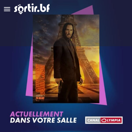
John Wick Chapitre 4
Genre: Action
Détails
Avis
0
Laisser un avis
Ajouter aux favoris
Partag
Description
John Wick découvre un moyen de vaincre l’organisation