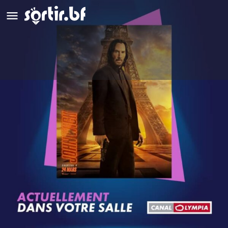
John Wick Chapitre 4
Genre: Action
Détails
Avis
0
Laisser un avis
Ajouter aux favoris
Partag
Description
John Wick découvre un moyen de vaincre l’organisation