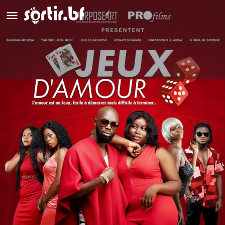
Jeux d'amour
Détails
Avis
0
Laisser un avis
Ajouter aux favoris
Partag
Description
Un film de Victor Emeghara