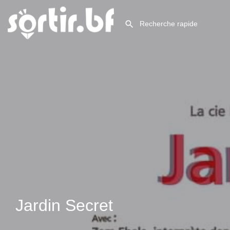
Jardin Secret