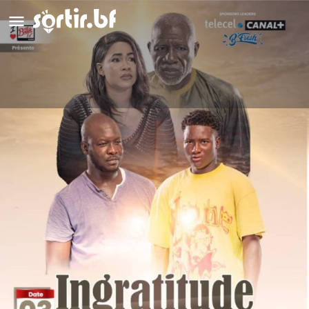
Ingratitude
Détails
Avis
0
Laisser un avis
Ajouter aux favoris
Partag
Type d'événement
Séance de cinéma