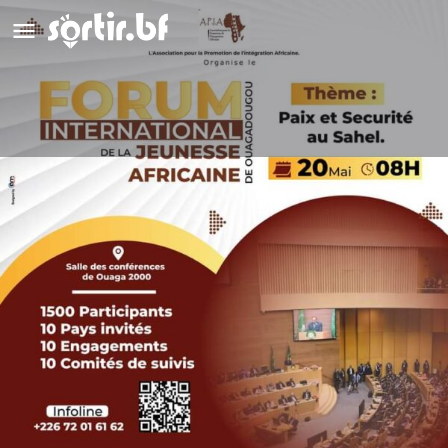
Forum International de la Jeunesse
Africaine de Ouagadougou ( FIJAO)
Appeler
Détails
Avis
0
Appeler
Laisser un avis
Ajouter aux favori