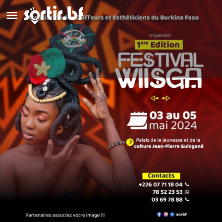
Festival Wiisga
Détails
Avis
0
Laisser un avis
Ajouter aux favoris
Partag
Type d'événement
Festival