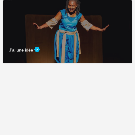
J'ai une idée
Fièrement propulsé par
CDC Connexion
&
Adage