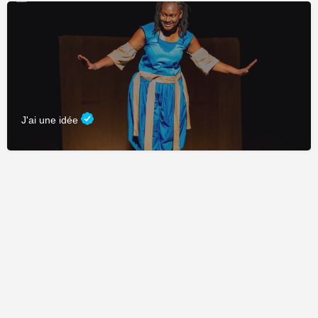
J'ai une idée
Fièrement propulsé par
CDC Connexion
&
Adage