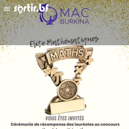
Elites Mathématiques
Détails
Avis
0
Laisser un avis
Ajouter aux favoris
Partag
Description
Cérémonie de récompense des lauréates au concours
national de mathématiques.