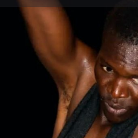
Lais
Description
La compagnie TEGUERER DANSE présente EFFET 
Kafando Vicky Idrissa
Interprètée par Kevin Kabore
Rendez vous samedi 14 Octobre a 19h30 au Centre 
Type d'événement