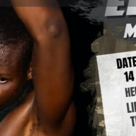
Détails
Avis
0
ser un avis
Ajouter aux favoris
Partager
S
Prochaines dates
MIROIR une chorégraphie de
14 octobre 2023 1
LaTermitière.
Terminé