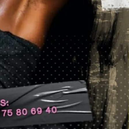
Où ?
CDC - LA TERMITIER
Prix
1000
Découvrez aussi...