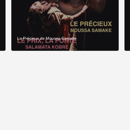
Le Précieux de Moussa Samaké
Fièrement propulsé par
CDC Connexion
&
Adage