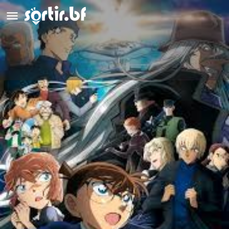
Detective Conan
Détails
Avis
0
Laisser un avis
Ajouter aux favoris
Partag
Description
Nouvelle aventure du célèbre détective.
L'action se déroule en mer près de l'île de Hachijô à Tokyo.