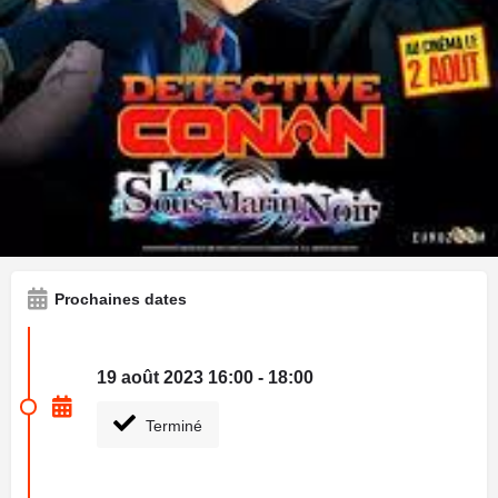
Des ingénieurs se rassemblent pour une opération
d'envergure sur "La bouée du Pacifique", connectant les
caméras de sécurité mondiales. Une technologie de
reconnaissance faciale est testée, mais tout bascule lorsque
Conan apprend qu'un membre de l'Organisation des Hommes
en Noir a commis un meurtre. Il plonge dans l'action pour
sauver une ingénieure enlevée par l'Organisation, tandis que
des menaces sombres planent. Une intrigue captivante se
déploie dans les profondeurs marines, mettant en jeu des
enjeux internationaux et le courage de nos héros.
Prochaines dates
19 août 2023 16:00 - 18:00
Terminé